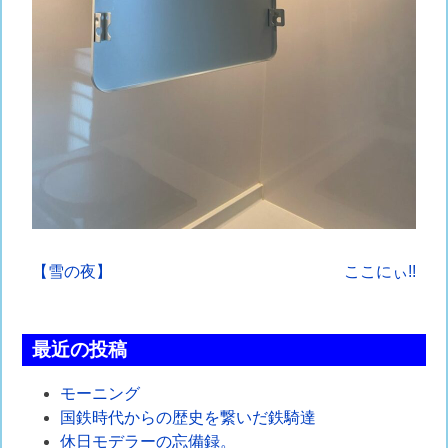
投
【雪の夜】
ここにぃ!!
稿
ナ
最近の投稿
ビ
モーニング
ゲ
国鉄時代からの歴史を繋いだ鉄騎達
休日モデラーの忘備録。