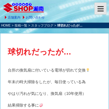
店舗案内
お問い合わせ
HOME
>
投稿一覧
>
スタッフブログ
>
球切れだったが…
球切れだったが…
台所の換気扇に付いている電球が切れて交換
年末の時大掃除をしたが、毎日使っている為
やはり汚れが気になり、換気扇（10年使用）
結果掃除する事に