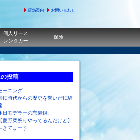
店舗案内
お問い合わせ
個人リース
保険
レンタカー
近の投稿
モーニング
国鉄時代からの歴史を繋いだ鉄騎
達
休日モデラーの忘備録。
【夏野菜祭りやってるんだけど】
生きてまーす