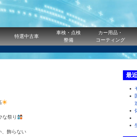
車検・点検
カー用品・
特選中古車
整備
コーティング
最
高
ひな祭り
い、飾らない