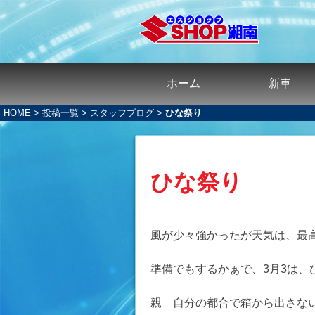
ホーム
新車
HOME
>
投稿一覧
>
スタッフブログ
>
ひな祭り
ひな祭り
風が少々強かったが天気は、最
準備でもするかぁで、3月3は、
親 自分の都合で箱から出さな