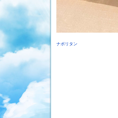
投
ナポリタン
稿
ナ
ビ
ゲ
ー
シ
ョ