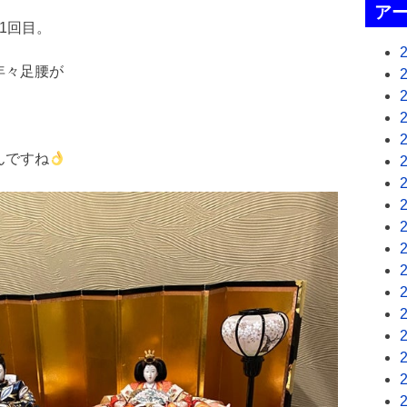
ア
1回目。
年々足腰が
んですね