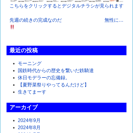
こちらをクリックするとデジタルチラシが見られます
投
先週の続きの完成なのだ
無性に…
稿
ナ
最近の投稿
ビ
ゲ
モーニング
国鉄時代からの歴史を繋いだ鉄騎達
ー
休日モデラーの忘備録。
シ
【夏野菜祭りやってるんだけど】
生きてまーす
ョ
ン
アーカイブ
2024年9月
2024年8月