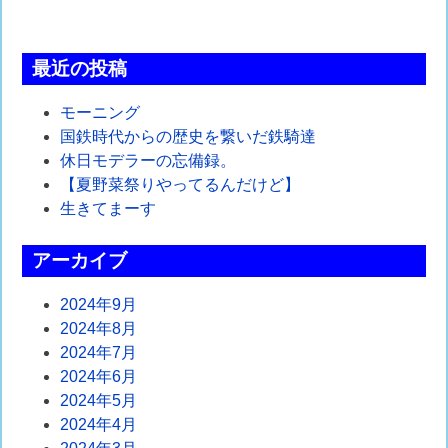
稿
ナ
最近の投稿
ビ
ゲ
モーニング
国鉄時代からの歴史を繋いだ鉄騎達
ー
休日モデラーの忘備録。
シ
【夏野菜祭りやってるんだけど】
生きてまーす
ョ
ン
アーカイブ
2024年9月
2024年8月
2024年7月
2024年6月
2024年5月
2024年4月