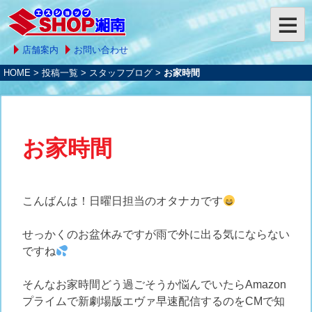
店舗案内
お問い合わせ
HOME
>
投稿一覧
>
スタッフブログ
>
お家時間
お家時間
こんばんは！日曜日担当のオタナカです
せっかくのお盆休みですが雨で外に出る気にならない
ですね
そんなお家時間どう過ごそうか悩んでいたらAmazon
プライムで新劇場版エヴァ早速配信するのをCMで知