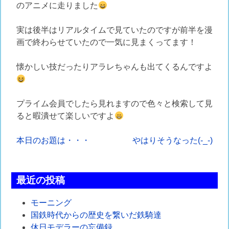
のアニメに走りました
実は後半はリアルタイムで見ていたのですが前半を漫
画で終わらせていたので一気に見まくってます！
懐かしい技だったりアラレちゃんも出てくるんですよ
プライム会員でしたら見れますので色々と検索して見
ると暇潰せて楽しいですよ
投
本日のお題は・・・
やはりそうなった(-_-)
稿
ナ
最近の投稿
ビ
モーニング
ゲ
国鉄時代からの歴史を繋いだ鉄騎達
休日モデラーの忘備録。