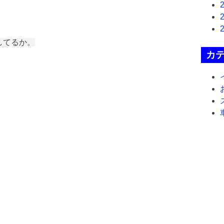
してるか。
カ