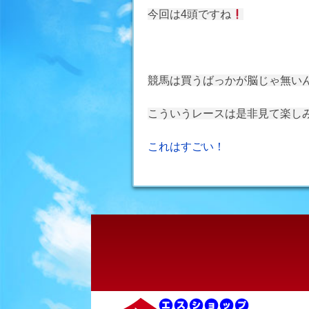
今回は4頭ですね
競馬は買うばっかが脳じゃ無い
こういうレースは是非見て楽し
投
これはすごい！
稿
ナ
ビ
ゲ
ー
シ