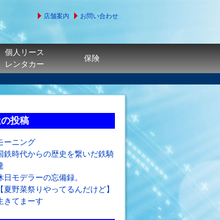
店舗案内
お問い合わせ
個人リース
保険
レンタカー
近の投稿
モーニング
国鉄時代からの歴史を繋いだ鉄騎
達
休日モデラーの忘備録。
【夏野菜祭りやってるんだけど】
生きてまーす