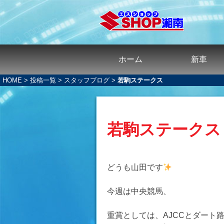
ホーム
新車
HOME
>
投稿一覧
>
スタッフブログ
>
若駒ステークス
若駒ステークス
どうも山田です
今週は中央競馬、
重賞としては、AJCCとダート