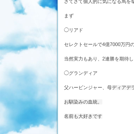
さてさて個人的に気になる馬を
まず
◯リアド
セレクトセールで4億7000万円
当然実力もあり、2連勝を期待
◯グランディア
父ハービンジャー、母
ディアデ
お馴染みの血統。
名前も大好きです