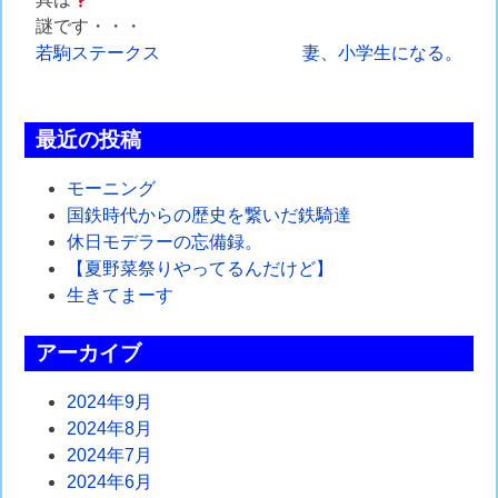
謎です・・・
投
若駒ステークス
妻、小学生になる。
稿
ナ
最近の投稿
ビ
モーニング
ゲ
国鉄時代からの歴史を繋いだ鉄騎達
休日モデラーの忘備録。
ー
【夏野菜祭りやってるんだけど】
シ
生きてまーす
ョ
アーカイブ
ン
2024年9月
2024年8月
2024年7月
2024年6月