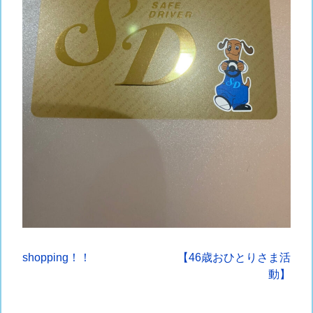
投
shopping！！
【46歳おひとりさま活
動】
稿
ナ