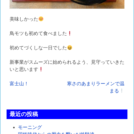
美味しかった
鳥モツも初めて食べました
初めてづくしな一日でした
新事業がスムーズに始められるよう、見守っていきた
いと思います
投
富士山！
寒さのあまりラーメンで温
まる
稿
ナ
最近の投稿
ビ
ゲ
モーニング