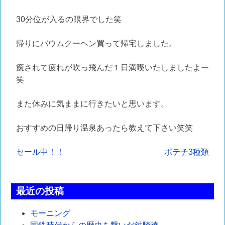
30分位が入るの限界でした笑
帰りにバウムクーヘン買って帰宅しました。
癒されて疲れが吹っ飛んだ１日満喫いたしましたよー
笑
また休みに気ままに行きたいと思います。
おすすめの日帰り温泉あったら教えて下さい笑笑
投
セール中！！
ポテチ3種類
稿
ナ
最近の投稿
ビ
モーニング