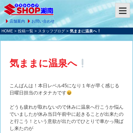
店舗案内
お問い合わせ
HOME
>
投稿一覧
>
スタッフブログ
>
気ままに温泉へ
気ままに温泉へ
こんばんは！本日レベル45になり１年が早く感じる
日曜日担当のオタナカです
どうも疲れが取れないので休みに温泉へ行こうか悩ん
でいましたが休み当日午前中に起きることが出来たの
と行こう！という意欲が出たのでひとりで車かっ飛ば
し来たのが