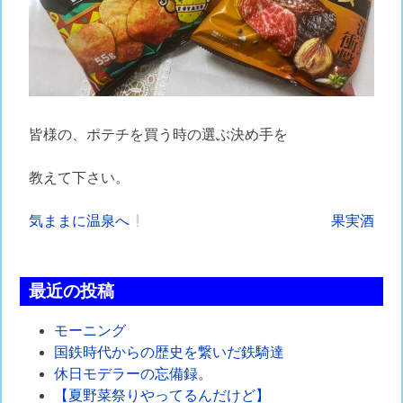
皆様の、ポテチを買う時の選ぶ決め手を
教えて下さい。
投
気ままに温泉へ
果実酒
稿
ナ
最近の投稿
ビ
モーニング
ゲ
国鉄時代からの歴史を繋いだ鉄騎達
休日モデラーの忘備録。
ー
【夏野菜祭りやってるんだけど】