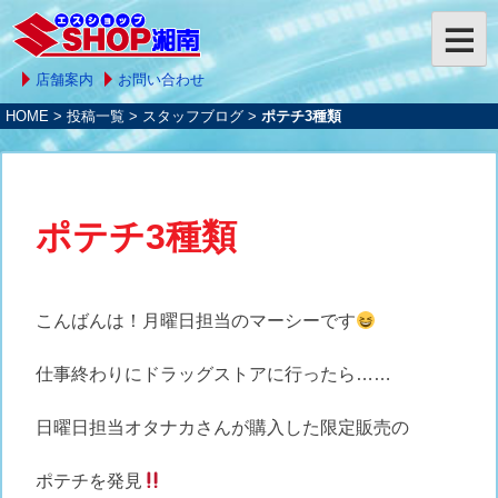
店舗案内
お問い合わせ
HOME
>
投稿一覧
>
スタッフブログ
>
ポテチ3種類
ポテチ3種類
こんばんは！月曜日担当のマーシーです
仕事終わりにドラッグストアに行ったら……
日曜日担当オタナカさんが購入した限定販売の
ポテチを発見