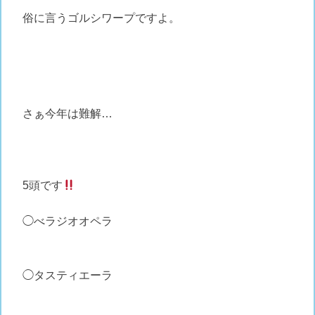
俗に言うゴルシワープですよ。
さぁ今年は難解…
5頭です
◯べラジオオペラ
◯タスティエーラ