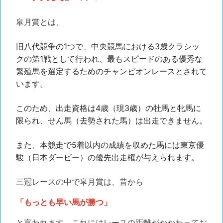
皐月賞とは、
旧八代競争
の1つで、中央競馬における3歳クラシッ
ク
の第1戦として行われ、最もスピードのある優秀な
繁殖馬を選定するためのチャンピオンレースとされて
います
。
このため、出走資格は4歳（現3歳）の牡馬と牝馬に
限られ、せん馬
（去勢された馬）は出走できません。
また、本競走で5着以内の成績を収めた馬には東京優
駿
（日本ダービー）の優先出走権が与えられます。
三冠レースの中で皐月賞は、昔から
「もっとも早い馬が勝つ」
と言われます。これにはレースの距離がかかわってお