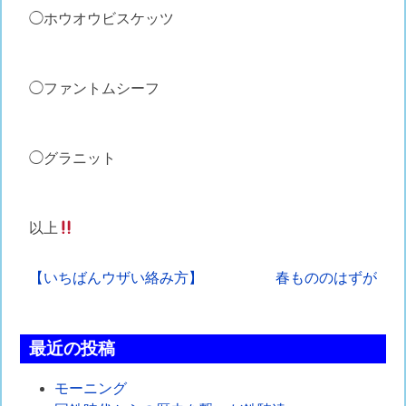
◯ホウオウビスケッツ
◯ファントムシーフ
◯グラニット
以上
投
【いちばんウザい絡み方】
春もののはずが
稿
ナ
最近の投稿
ビ
モーニング